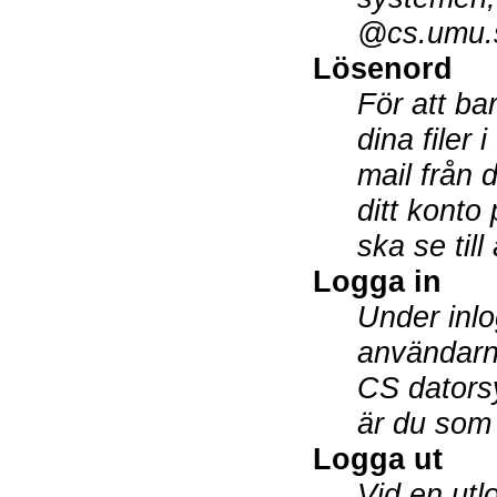
@cs.umu.s
Lösenord
För att bar
dina filer
mail från 
ditt konto
ska se till
Logga in
Under inlo
användarn
CS datorsy
är du som 
Logga ut
Vid en utlo