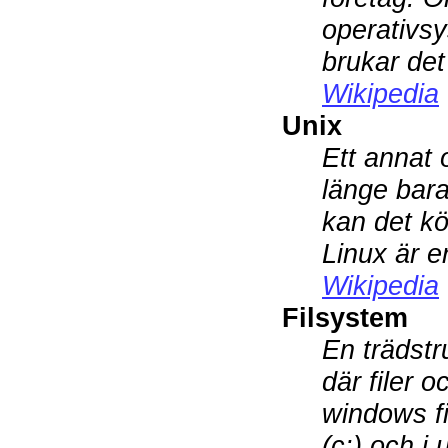
operativs
brukar de
Wikipedia
Unix
Ett annat 
länge bara
kan det kö
Linux är e
Wikipedia
Filsystem
En trädstr
där filer o
windows f
(c:) och i 