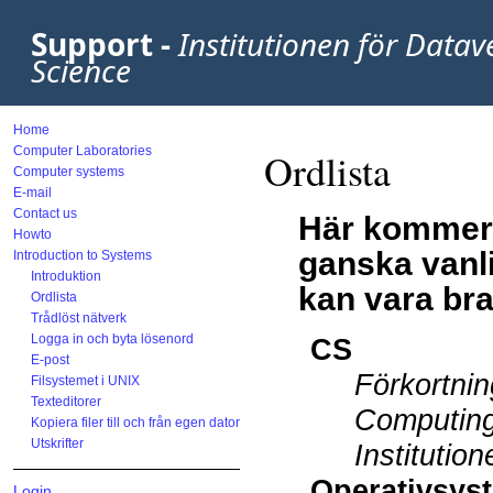
Support -
Institutionen för Data
Science
Home
Computer Laboratories
Ordlista
Computer systems
E-mail
Contact us
Här kommer li
Howto
ganska vanl
Introduction to Systems
Introduktion
kan vara bra
Ordlista
Trådlöst nätverk
Logga in och byta lösenord
CS
E-post
Förkortnin
Filsystemet i UNIX
Texteditorer
Computing
Kopiera filer till och från egen dator
Utskrifter
Institutio
Operativsys
Login