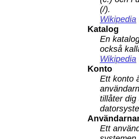
(/).
Wikipedia
Katalog
En katalog 
också kal
Wikipedia
Konto
Ett konto 
användarn
tillåter di
datorsyst
Användarn
Ett använ
systemen, 