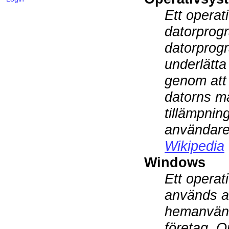
Ett operat
datorprogr
datorprogr
underlätta
genom att
datorns m
tillämpni
användaren
Wikipedia
Windows
Ett operat
används av
hemanvänd
företag. O